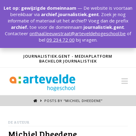
T
t
Let op: gewijzigde domeinnaam
— De website is voortaan
W
bereikbaar via
archief.journalistiek.gent
. Zoek je nog
informatie of materiaal uit het archief? Voeg dan de prefix
archief.
toe voor de domeinnaam
journalistiek.gent
.
Contacteer
onthaal.leeuwstraat@arteveldehogeschool.be
of
bel
09 234 72 00
bij vragen.
JOURNALISTIEK.GENT - MEDIAPLATFORM
BACHELOR JOURNALISTIEK
Na
POSTS BY “MICHIEL DHEEDENE
”
DE AUTEUR
Michiel Dheedene