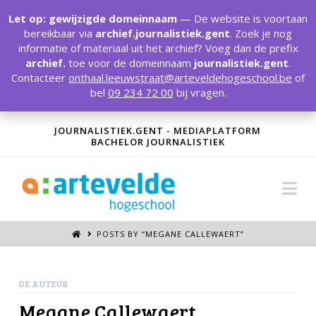
T
t
Let op: gewijzigde domeinnaam
— De website is voortaan
W
bereikbaar via
archief.journalistiek.gent
. Zoek je nog
informatie of materiaal uit het archief? Voeg dan de prefix
archief.
toe voor de domeinnaam
journalistiek.gent
.
Contacteer
onthaal.leeuwstraat@arteveldehogeschool.be
of
bel
09 234 72 00
bij vragen.
JOURNALISTIEK.GENT - MEDIAPLATFORM
BACHELOR JOURNALISTIEK
Na
POSTS BY “MEGANE CALLEWAERT
”
DE AUTEUR
Megane Callewaert