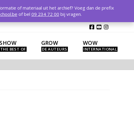
T
t
formatie of materiaal uit het archief? Voeg dan de prefix
W
chool.be
of bel
09 234 72 00
bij vragen.
SHOW
GROW
WOW