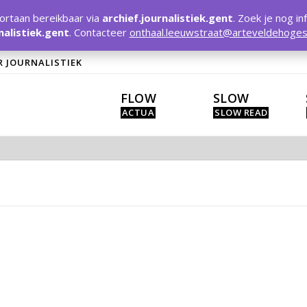
rtaan bereikbaar via
archief.journalistiek.gent
. Zoek je nog in
nalistiek.gent
. Contacteer
onthaal.leeuwstraat@arteveldehoges
R JOURNALISTIEK
FLOW
SLOW