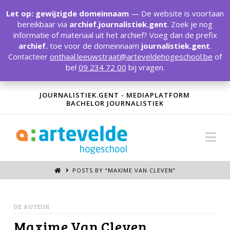
T
t
Let op: gewijzigde domeinnaam
— De website is voortaan
W
bereikbaar via
archief.journalistiek.gent
. Zoek je nog
informatie of materiaal uit het archief? Voeg dan de prefix
archief.
toe voor de domeinnaam
journalistiek.gent
.
Contacteer
onthaal.leeuwstraat@arteveldehogeschool.be
of
bel
09 234 72 00
bij vragen.
JOURNALISTIEK.GENT - MEDIAPLATFORM
BACHELOR JOURNALISTIEK
Na
POSTS BY “MAXIME VAN CLEVEN
”
DE AUTEUR
Maxime Van Cleven