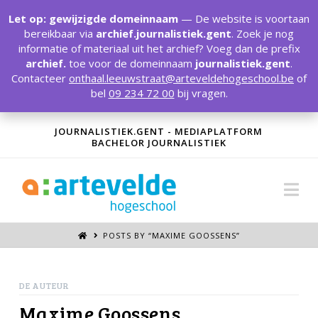
T
t
Let op: gewijzigde domeinnaam
— De website is voortaan
W
bereikbaar via
archief.journalistiek.gent
. Zoek je nog
informatie of materiaal uit het archief? Voeg dan de prefix
archief.
toe voor de domeinnaam
journalistiek.gent
.
Contacteer
onthaal.leeuwstraat@arteveldehogeschool.be
of
bel
09 234 72 00
bij vragen.
JOURNALISTIEK.GENT - MEDIAPLATFORM
BACHELOR JOURNALISTIEK
Na
POSTS BY “MAXIME GOOSSENS
”
DE AUTEUR
Maxime Goossens