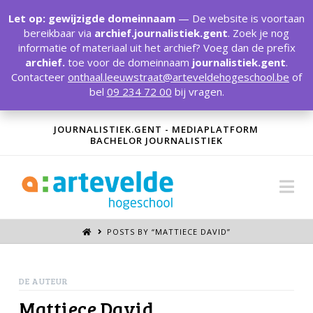
T
t
Let op: gewijzigde domeinnaam
— De website is voortaan
W
bereikbaar via
archief.journalistiek.gent
. Zoek je nog
informatie of materiaal uit het archief? Voeg dan de prefix
archief.
toe voor de domeinnaam
journalistiek.gent
.
Contacteer
onthaal.leeuwstraat@arteveldehogeschool.be
of
bel
09 234 72 00
bij vragen.
JOURNALISTIEK.GENT - MEDIAPLATFORM
BACHELOR JOURNALISTIEK
Na
POSTS BY “MATTIECE DAVID
”
DE AUTEUR
Mattiece David