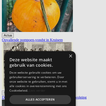
Actua
Opvallende pompoen-vondst in Kruisem
×
Deze website maakt
gebruik van cookies.
Deze website gebruikt cookies om uw
gebruikerservaring te verbeteren. Door
onze website te gebruiken, stemt u in met
alle cookies in overeenstemming met ons
Cookiebeleid.
Lees verder
Slow Read
De vergeten slachtoffers van de Salem heksenvervolging
ALLES ACCEPTEREN