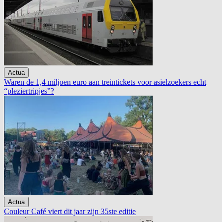
Actua
Waren de 1,4 miljoen euro aan treintickets voor asielzoekers echt
“pleziertripjes”?
Actua
Couleur Café viert dit jaar zijn 35ste editie