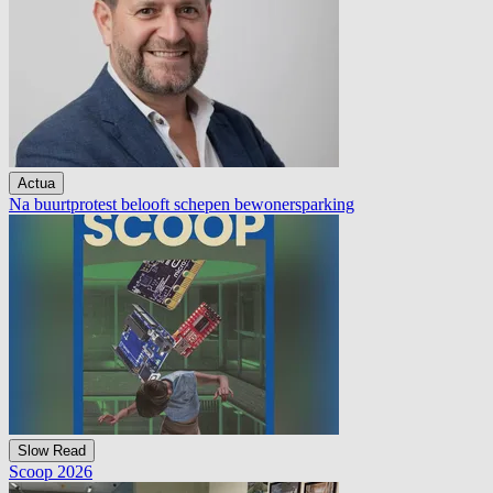
Actua
Na buurtprotest belooft schepen bewonersparking
Slow Read
Scoop 2026