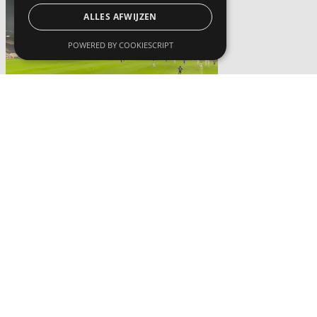
ALLES AFWIJZEN
POWERED BY COOKIESCRIPT
Actua
Beerschotsupporters applaudisseren minutenlang tijdens ereronde
oud-spelers