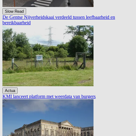
Slow Read
De Gentse Nijverheidskaai verdeeld tussen leefbaarheid en
bereikbaarheid
Actua
KMI lanceert platform met weerdata van burgers