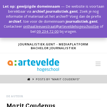
T
t
Let op: gewijzigde domeinnaam
— De website is voortaan
W
bereikbaar via
archief.journalistiek.gent
. Zoek je nog
informatie of materiaal uit het archief? Voeg dan de prefix
archief.
toe voor de domeinnaam
journalistiek.gent
.
Contacteer
onthaal.leeuwstraat@arteveldehogeschool.be
of
bel
09 234 72 00
bij vragen.
JOURNALISTIEK.GENT - MEDIAPLATFORM
BACHELOR JOURNALISTIEK
Na
POSTS BY “MARIT COUDENYS
”
DE AUTEUR
Marit Coudenys