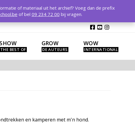
T
t
formatie of materiaal uit het archief? Voeg dan de prefix
W
chool.be
of bel
09 234 72 00
bij vragen.
SHOW
GROW
WOW
 rondtrekken en kamperen met m'n hond.