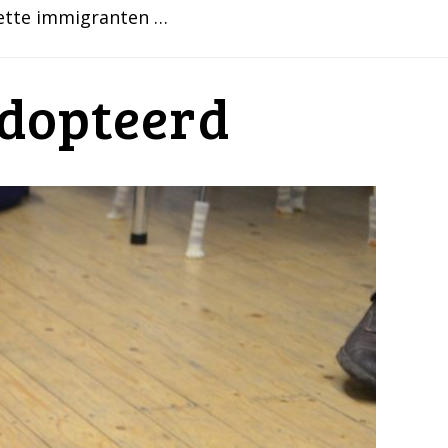
mette immigranten …
adopteerd