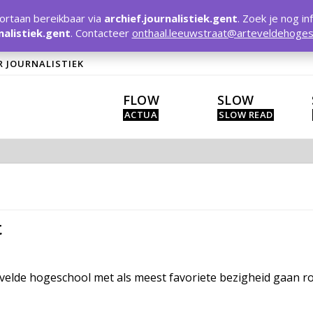
rtaan bereikbaar via
archief.journalistiek.gent
. Zoek je nog in
nalistiek.gent
. Contacteer
onthaal.leeuwstraat@arteveldehoges
R JOURNALISTIEK
FLOW
SLOW
t
tevelde hogeschool met als meest favoriete bezigheid gaan