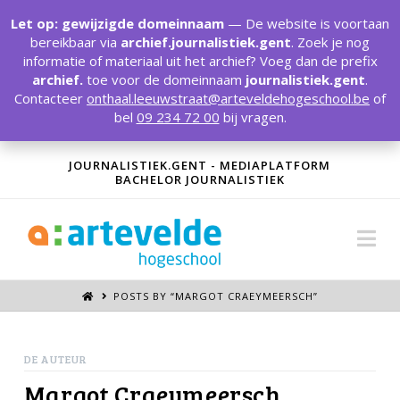
T
t
Let op: gewijzigde domeinnaam
— De website is voortaan
W
bereikbaar via
archief.journalistiek.gent
. Zoek je nog
informatie of materiaal uit het archief? Voeg dan de prefix
archief.
toe voor de domeinnaam
journalistiek.gent
.
Contacteer
onthaal.leeuwstraat@arteveldehogeschool.be
of
bel
09 234 72 00
bij vragen.
JOURNALISTIEK.GENT - MEDIAPLATFORM
BACHELOR JOURNALISTIEK
Na
POSTS BY “MARGOT CRAEYMEERSCH
”
DE AUTEUR
Margot Craeymeersch