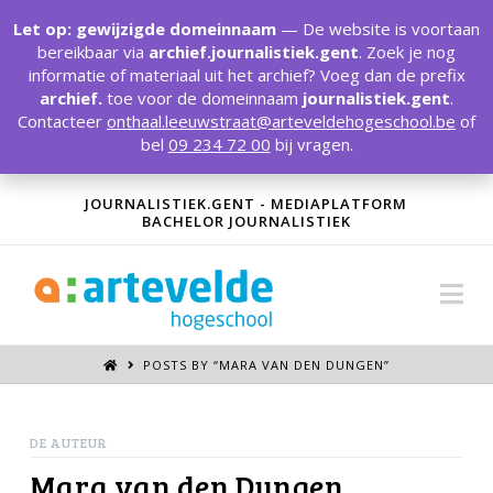
T
t
Let op: gewijzigde domeinnaam
— De website is voortaan
W
bereikbaar via
archief.journalistiek.gent
. Zoek je nog
informatie of materiaal uit het archief? Voeg dan de prefix
archief.
toe voor de domeinnaam
journalistiek.gent
.
Contacteer
onthaal.leeuwstraat@arteveldehogeschool.be
of
bel
09 234 72 00
bij vragen.
JOURNALISTIEK.GENT - MEDIAPLATFORM
BACHELOR JOURNALISTIEK
Na
POSTS BY “MARA VAN DEN DUNGEN
”
DE AUTEUR
Mara van den Dungen