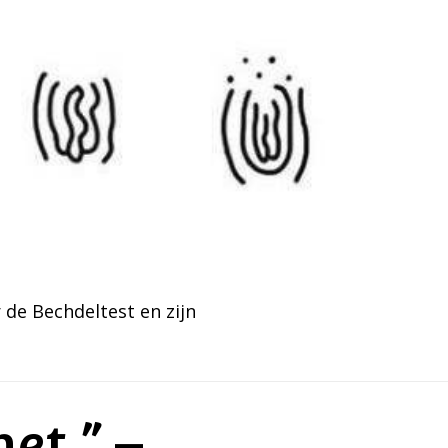
de Bechdeltest en zijn
et.” –