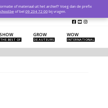
T
t
formatie of materiaal uit het archief? Voeg dan de prefix
W
chool.be
of bel
09 234 72 00
bij vragen.
SHOW
GROW
WOW