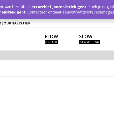
rtaan bereikbaar via
archief.journalistiek.gent
. Zoek je nog in
nalistiek.gent
. Contacteer
onthaal.leeuwstraat@arteveldehoges
R JOURNALISTIEK
FLOW
SLOW