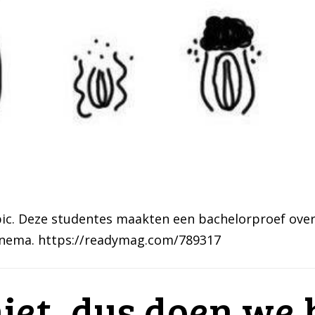
ic. Deze studentes maakten een bachelorproef over 
inema. https://readymag.com/789317
et, dus doen we h