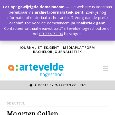
T
t
Let op: gewijzigde domeinnaam
— De website is voortaan
W
bereikbaar via
archief.journalistiek.gent
. Zoek je nog
informatie of materiaal uit het archief? Voeg dan de prefix
archief.
toe voor de domeinnaam
journalistiek.gent
.
Contacteer
onthaal.leeuwstraat@arteveldehogeschool.be
of
bel
09 234 72 00
bij vragen.
JOURNALISTIEK.GENT - MEDIAPLATFORM
BACHELOR JOURNALISTIEK
Na
POSTS BY “MAARTEN COLLEN
”
DE AUTEUR
Maarten Collen