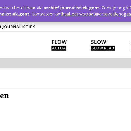
rtaan bereikbaar via
archief.journalistiek.gent
. Zoek je nog in
nalistiek.gent
. Contacteer
onthaal.leeuwstraat@arteveldehoges
R JOURNALISTIEK
FLOW
SLOW
ten