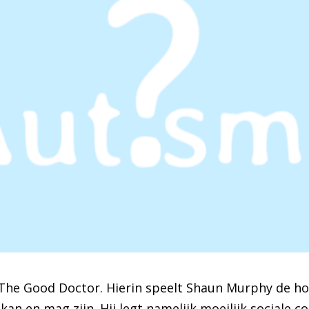
The Good Doctor. Hierin speelt Shaun Murphy de hoof
 kan en mag zijn. Hij legt namelijk moeilijk sociale c