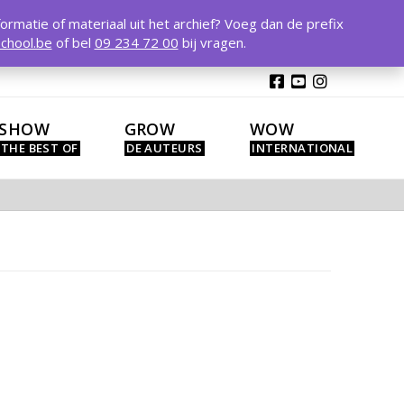
T
t
formatie of materiaal uit het archief? Voeg dan de prefix
W
chool.be
of bel
09 234 72 00
bij vragen.
SHOW
GROW
WOW