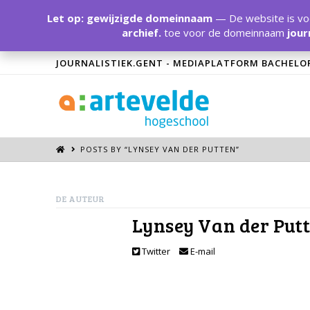
Let op: gewijzigde domeinnaam
— De website is voo
archief.
toe voor de domeinnaam
jour
JOURNALISTIEK.GENT - MEDIAPLATFORM BACHELO
POSTS BY “LYNSEY VAN DER PUTTEN
”
DE AUTEUR
Lynsey Van der Put
Twitter
E-mail