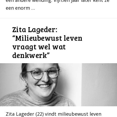
een andere wending. Vijftien jaar later kent ze
een enorm …
Zita Lageder:
“Milieubewust leven
vraagt wel wat
denkwerk”
Zita Lageder (22) vindt milieubewust leven