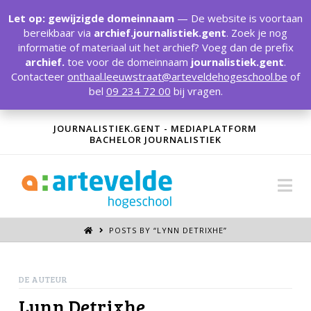
T
t
Let op: gewijzigde domeinnaam
— De website is voortaan
W
bereikbaar via
archief.journalistiek.gent
. Zoek je nog
informatie of materiaal uit het archief? Voeg dan de prefix
archief.
toe voor de domeinnaam
journalistiek.gent
.
Contacteer
onthaal.leeuwstraat@arteveldehogeschool.be
of
bel
09 234 72 00
bij vragen.
JOURNALISTIEK.GENT - MEDIAPLATFORM
BACHELOR JOURNALISTIEK
Na
POSTS BY “LYNN DETRIXHE
”
DE AUTEUR
Lynn Detrixhe