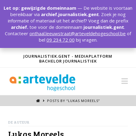
T
t
Let op: gewijzigde domeinnaam
— De website is voortaan
W
bereikbaar via
archief.journalistiek.gent
. Zoek je nog
informatie of materiaal uit het archief? Voeg dan de prefix
archief.
toe voor de domeinnaam
journalistiek.gent
.
Contacteer
onthaal.leeuwstraat@arteveldehogeschool.be
of
bel
09 234 72 00
bij vragen.
JOURNALISTIEK.GENT - MEDIAPLATFORM
BACHELOR JOURNALISTIEK
Na
POSTS BY “LUKAS MOREELS
”
DE AUTEUR
Lukas Moreels