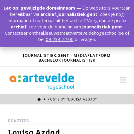
T
t
Let op: gewijzigde domeinnaam
— De website is voortaan
W
bereikbaar via
archief.journalistiek.gent
. Zoek je nog
informatie of materiaal uit het archief? Voeg dan de prefix
archief.
toe voor de domeinnaam
journalistiek.gent
.
Contacteer
onthaal.leeuwstraat@arteveldehogeschool.be
of
bel
09 234 72 00
bij vragen.
JOURNALISTIEK.GENT - MEDIAPLATFORM
BACHELOR JOURNALISTIEK
Na
POSTS BY “LOUISA AZDAD
”
DE AUTEUR
Louisa Azdad