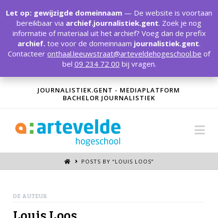
T
t
Let op: gewijzigde domeinnaam
— De website is voortaan
W
bereikbaar via
archief.journalistiek.gent
. Zoek je nog
informatie of materiaal uit het archief? Voeg dan de prefix
archief.
toe voor de domeinnaam
journalistiek.gent
.
Contacteer
onthaal.leeuwstraat@arteveldehogeschool.be
of
bel
09 234 72 00
bij vragen.
JOURNALISTIEK.GENT - MEDIAPLATFORM
BACHELOR JOURNALISTIEK
Na
POSTS BY “LOUIS LOOS
”
DE AUTEUR
Louis Loos