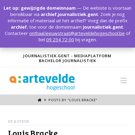
T
t
Let op: gewijzigde domeinnaam
— De website is voortaan
W
bereikbaar via
archief.journalistiek.gent
. Zoek je nog
informatie of materiaal uit het archief? Voeg dan de prefix
archief.
toe voor de domeinnaam
journalistiek.gent
.
Contacteer
onthaal.leeuwstraat@arteveldehogeschool.be
of
bel
09 234 72 00
bij vragen.
JOURNALISTIEK.GENT - MEDIAPLATFORM
BACHELOR JOURNALISTIEK
Na
POSTS BY “LOUIS BRACKE
”
DE AUTEUR
Louis Bracke