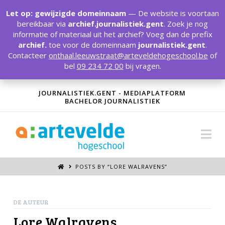
T
t
Let op: gewijzigde domeinnaam
— De website is voortaan
W
bereikbaar via
archief.journalistiek.gent
. Zoek je nog
informatie of materiaal uit het archief? Voeg dan de prefix
archief.
toe voor de domeinnaam
journalistiek.gent
.
Contacteer
onthaal.leeuwstraat@arteveldehogeschool.be
of
bel
09 234 72 00
bij vragen.
JOURNALISTIEK.GENT - MEDIAPLATFORM
BACHELOR JOURNALISTIEK
Na
POSTS BY “LORE WALRAVENS
”
DE AUTEUR
Lore Walravens