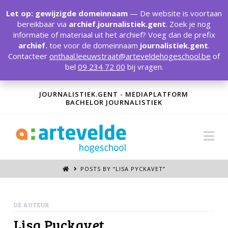
T
t
Let op: gewijzigde domeinnaam
— De website is voortaan
W
bereikbaar via
archief.journalistiek.gent
. Zoek je nog
informatie of materiaal uit het archief? Voeg dan de prefix
archief.
toe voor de domeinnaam
journalistiek.gent
.
Contacteer
onthaal.leeuwstraat@arteveldehogeschool.be
of
bel
09 234 72 00
bij vragen.
JOURNALISTIEK.GENT - MEDIAPLATFORM
BACHELOR JOURNALISTIEK
Na
POSTS BY “LISA PYCKAVET
”
DE AUTEUR
Lisa Pyckavet