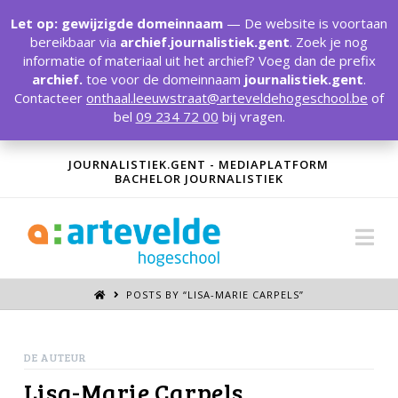
T
t
Let op: gewijzigde domeinnaam
— De website is voortaan
W
bereikbaar via
archief.journalistiek.gent
. Zoek je nog
informatie of materiaal uit het archief? Voeg dan de prefix
archief.
toe voor de domeinnaam
journalistiek.gent
.
Contacteer
onthaal.leeuwstraat@arteveldehogeschool.be
of
bel
09 234 72 00
bij vragen.
JOURNALISTIEK.GENT - MEDIAPLATFORM
BACHELOR JOURNALISTIEK
Na
POSTS BY “LISA-MARIE CARPELS
”
DE AUTEUR
Lisa-Marie Carpels