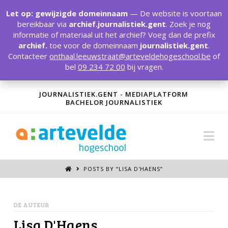
T
t
Let op: gewijzigde domeinnaam
— De website is voortaan
W
bereikbaar via
archief.journalistiek.gent
. Zoek je nog
informatie of materiaal uit het archief? Voeg dan de prefix
archief.
toe voor de domeinnaam
journalistiek.gent
.
Contacteer
onthaal.leeuwstraat@arteveldehogeschool.be
of
bel
09 234 72 00
bij vragen.
JOURNALISTIEK.GENT - MEDIAPLATFORM
BACHELOR JOURNALISTIEK
Na
POSTS BY “LISA D'HAENS
”
DE AUTEUR
Lisa D'Haens