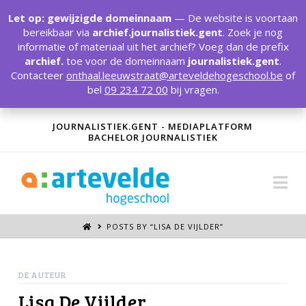
T
t
Let op: gewijzigde domeinnaam
— De website is voortaan
W
bereikbaar via
archief.journalistiek.gent
. Zoek je nog
informatie of materiaal uit het archief? Voeg dan de prefix
archief.
toe voor de domeinnaam
journalistiek.gent
.
Contacteer
onthaal.leeuwstraat@arteveldehogeschool.be
of
bel
09 234 72 00
bij vragen.
JOURNALISTIEK.GENT - MEDIAPLATFORM
BACHELOR JOURNALISTIEK
Na
POSTS BY “LISA DE VIJLDER
”
DE AUTEUR
Lisa De Vijlder