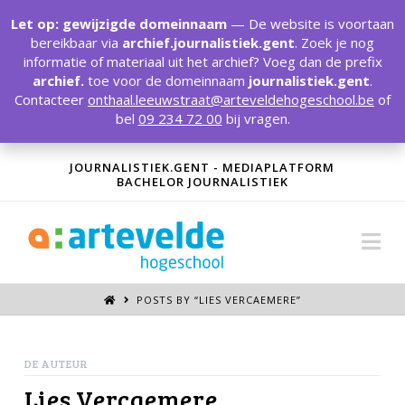
T
t
Let op: gewijzigde domeinnaam
— De website is voortaan
W
bereikbaar via
archief.journalistiek.gent
. Zoek je nog
informatie of materiaal uit het archief? Voeg dan de prefix
archief.
toe voor de domeinnaam
journalistiek.gent
.
Contacteer
onthaal.leeuwstraat@arteveldehogeschool.be
of
bel
09 234 72 00
bij vragen.
JOURNALISTIEK.GENT - MEDIAPLATFORM
BACHELOR JOURNALISTIEK
Na
POSTS BY “LIES VERCAEMERE
”
DE AUTEUR
Lies Vercaemere