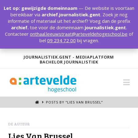
T
t
Let op: gewijzigde domeinnaam
— De website is voortaan
W
bereikbaar via
archief.journalistiek.gent
. Zoek je nog
informatie of materiaal uit het archief? Voeg dan de prefix
archief.
toe voor de domeinnaam
journalistiek.gent
.
Contacteer
onthaal.leeuwstraat@arteveldehogeschool.be
of
bel
09 234 72 00
bij vragen.
JOURNALISTIEK.GENT - MEDIAPLATFORM
BACHELOR JOURNALISTIEK
Na
POSTS BY “LIES VAN BRUSSEL
”
DE AUTEUR
Lies Van Brussel