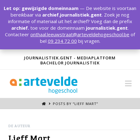
T
t
Let op: gewijzigde domeinnaam
— De website is voortaan
W
bereikbaar via
archief.journalistiek.gent
. Zoek je nog
informatie of materiaal uit het archief? Voeg dan de prefix
archief.
toe voor de domeinnaam
journalistiek.gent
.
Contacteer
onthaal.leeuwstraat@arteveldehogeschool.be
of
bel
09 234 72 00
bij vragen.
JOURNALISTIEK.GENT - MEDIAPLATFORM
BACHELOR JOURNALISTIEK
Na
POSTS BY “LIEFF MART
”
DE AUTEUR
Lieff Mart