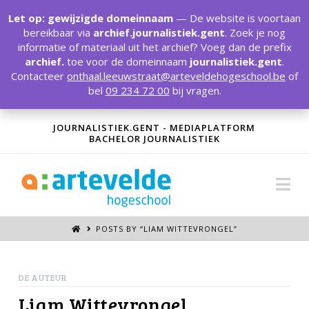
T
t
Let op: gewijzigde domeinnaam
— De website is voortaan
W
bereikbaar via
archief.journalistiek.gent
. Zoek je nog
informatie of materiaal uit het archief? Voeg dan de prefix
archief.
toe voor de domeinnaam
journalistiek.gent
.
Contacteer
onthaal.leeuwstraat@arteveldehogeschool.be
of
bel
09 234 72 00
bij vragen.
JOURNALISTIEK.GENT - MEDIAPLATFORM
BACHELOR JOURNALISTIEK
Na
POSTS BY “LIAM WITTEVRONGEL
”
DE AUTEUR
Liam Wittevrongel