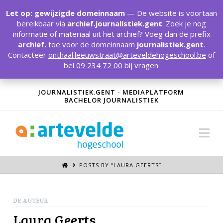
T
t
Let op: gewijzigde domeinnaam
— De website is voortaan
W
bereikbaar via
archief.journalistiek.gent
. Zoek je nog
informatie of materiaal uit het archief? Voeg dan de prefix
archief.
toe voor de domeinnaam
journalistiek.gent
.
Contacteer
onthaal.leeuwstraat@arteveldehogeschool.be
of
bel
09 234 72 00
bij vragen.
JOURNALISTIEK.GENT - MEDIAPLATFORM
BACHELOR JOURNALISTIEK
Na
POSTS BY “LAURA GEERTS
”
DE AUTEUR
Laura Geerts