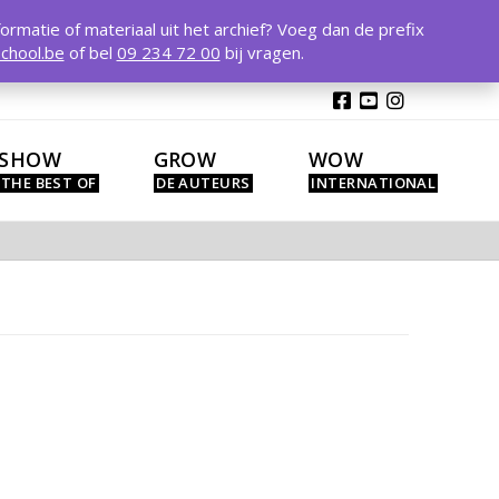
T
t
formatie of materiaal uit het archief? Voeg dan de prefix
W
chool.be
of bel
09 234 72 00
bij vragen.
SHOW
GROW
WOW