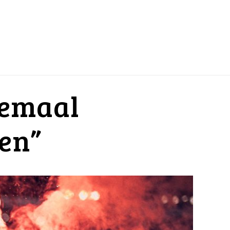
lemaal
en”