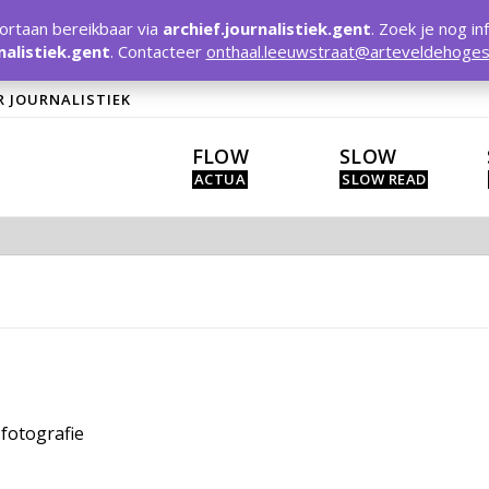
rtaan bereikbaar via
archief.journalistiek.gent
. Zoek je nog in
nalistiek.gent
. Contacteer
onthaal.leeuwstraat@arteveldehoges
R JOURNALISTIEK
FLOW
SLOW
fotografie