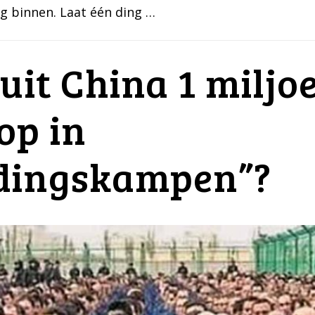
ug binnen. Laat één ding …
it China 1 miljo
op in
dingskampen”?