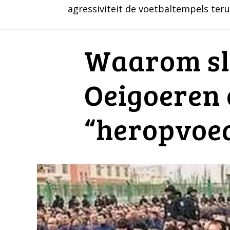
agressiviteit de voetbaltempels ter
Waarom slu
Oeigoeren 
“heropvoe