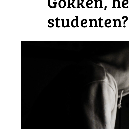
Gokken, he
studenten?