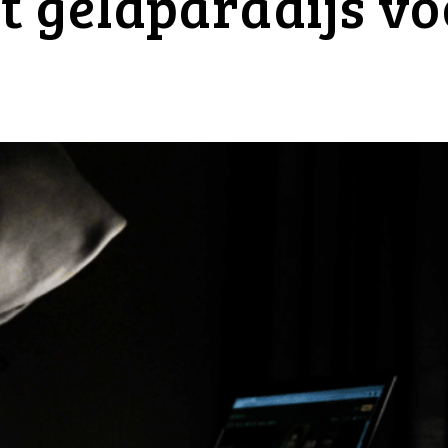
t geldparadijs vo