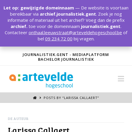
T
t
Let op: gewijzigde domeinnaam
— De website is voortaan
W
bereikbaar via
archief.journalistiek.gent
. Zoek je nog
informatie of materiaal uit het archief? Voeg dan de prefix
archief.
toe voor de domeinnaam
journalistiek.gent
.
Contacteer
onthaal.leeuwstraat@arteveldehogeschool.be
of
bel
09 234 72 00
bij vragen.
JOURNALISTIEK.GENT - MEDIAPLATFORM
BACHELOR JOURNALISTIEK
Na
POSTS BY “LARISSA CALLAERT
”
DE AUTEUR
Larissa Callaert