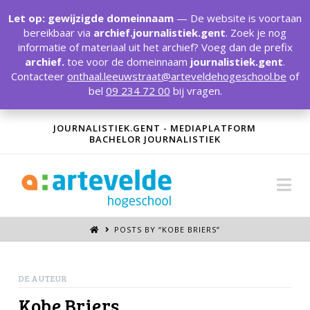
T
t
Let op: gewijzigde domeinnaam
— De website is voortaan
W
bereikbaar via
archief.journalistiek.gent
. Zoek je nog
informatie of materiaal uit het archief? Voeg dan de prefix
archief.
toe voor de domeinnaam
journalistiek.gent
.
Contacteer
onthaal.leeuwstraat@arteveldehogeschool.be
of
bel
09 234 72 00
bij vragen.
JOURNALISTIEK.GENT - MEDIAPLATFORM
BACHELOR JOURNALISTIEK
Na
POSTS BY “KOBE BRIERS
”
DE AUTEUR
Kobe Briers