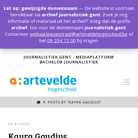
T
t
Let op: gewijzigde domeinnaam
— De website is voortaan
W
bereikbaar via
archief.journalistiek.gent
. Zoek je nog
informatie of materiaal uit het archief? Voeg dan de prefix
archief.
toe voor de domeinnaam
journalistiek.gent
.
Contacteer
onthaal.leeuwstraat@arteveldehogeschool.be
of
bel
09 234 72 00
bij vragen.
JOURNALISTIEK.GENT - MEDIAPLATFORM
BACHELOR JOURNALISTIEK
Na
POSTS BY “KAYRA GAUDIUS
”
DE AUTEUR
Kayra Gaudius