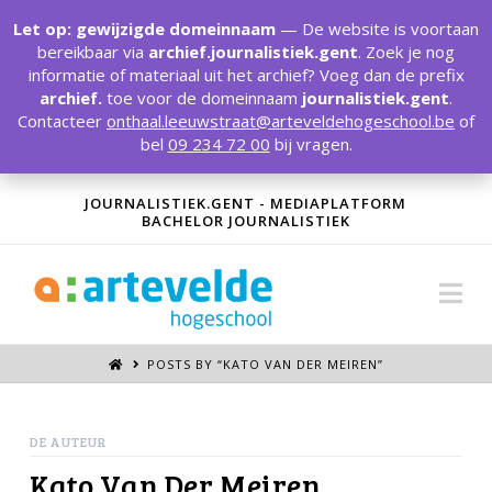
T
t
Let op: gewijzigde domeinnaam
— De website is voortaan
W
bereikbaar via
archief.journalistiek.gent
. Zoek je nog
informatie of materiaal uit het archief? Voeg dan de prefix
archief.
toe voor de domeinnaam
journalistiek.gent
.
Contacteer
onthaal.leeuwstraat@arteveldehogeschool.be
of
bel
09 234 72 00
bij vragen.
JOURNALISTIEK.GENT - MEDIAPLATFORM
BACHELOR JOURNALISTIEK
Na
POSTS BY “KATO VAN DER MEIREN
”
DE AUTEUR
Kato Van Der Meiren