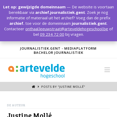
T
t
Let op: gewijzigde domeinnaam
— De website is voortaan
W
bereikbaar via
archief.journalistiek.gent
. Zoek je nog
informatie of materiaal uit het archief? Voeg dan de prefix
archief.
toe voor de domeinnaam
journalistiek.gent
.
Contacteer
onthaal.leeuwstraat@arteveldehogeschool.be
of
bel
09 234 72 00
bij vragen.
JOURNALISTIEK.GENT - MEDIAPLATFORM
BACHELOR JOURNALISTIEK
Na
POSTS BY “JUSTINE MOLLÉ
”
DE AUTEUR
Justine Mollé