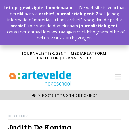
T
t
Let op: gewijzigde domeinnaam
— De website is voortaan
W
bereikbaar via
archief.journalistiek.gent
. Zoek je nog
informatie of materiaal uit het archief? Voeg dan de prefix
archief.
toe voor de domeinnaam
journalistiek.gent
.
Contacteer
onthaal.leeuwstraat@arteveldehogeschool.be
of
bel
09 234 72 00
bij vragen.
JOURNALISTIEK.GENT - MEDIAPLATFORM
BACHELOR JOURNALISTIEK
Na
POSTS BY “JUDITH DE KONING
”
DE AUTEUR
Judith De Koning