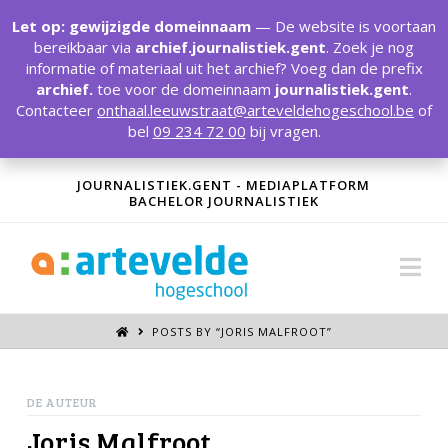
T
t
Let op: gewijzigde domeinnaam
— De website is voortaan
W
bereikbaar via
archief.journalistiek.gent
. Zoek je nog
informatie of materiaal uit het archief? Voeg dan de prefix
archief.
toe voor de domeinnaam
journalistiek.gent
.
Contacteer
onthaal.leeuwstraat@arteveldehogeschool.be
of
bel
09 234 72 00
bij vragen.
JOURNALISTIEK.GENT - MEDIAPLATFORM
BACHELOR JOURNALISTIEK
Na
POSTS BY “JORIS MALFROOT
”
DE AUTEUR
Joris Malfroot