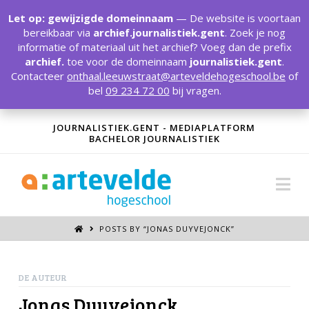
T
t
Let op: gewijzigde domeinnaam
— De website is voortaan
W
bereikbaar via
archief.journalistiek.gent
. Zoek je nog
informatie of materiaal uit het archief? Voeg dan de prefix
archief.
toe voor de domeinnaam
journalistiek.gent
.
Contacteer
onthaal.leeuwstraat@arteveldehogeschool.be
of
bel
09 234 72 00
bij vragen.
JOURNALISTIEK.GENT - MEDIAPLATFORM
BACHELOR JOURNALISTIEK
Na
POSTS BY “JONAS DUYVEJONCK
”
DE AUTEUR
Jonas Duyvejonck