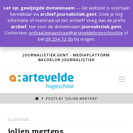
T
t
Let op: gewijzigde domeinnaam
— De website is voortaan
W
bereikbaar via
archief.journalistiek.gent
. Zoek je nog
informatie of materiaal uit het archief? Voeg dan de prefix
archief.
toe voor de domeinnaam
journalistiek.gent
.
Contacteer
onthaal.leeuwstraat@arteveldehogeschool.be
of
bel
09 234 72 00
bij vragen.
JOURNALISTIEK.GENT - MEDIAPLATFORM
BACHELOR JOURNALISTIEK
Na
POSTS BY “JOLIEN.MERTENS
”
DE AUTEUR
jolien.mertens