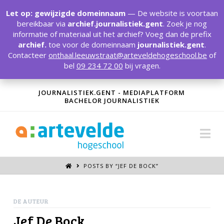
T
t
Let op: gewijzigde domeinnaam
— De website is voortaan
W
bereikbaar via
archief.journalistiek.gent
. Zoek je nog
informatie of materiaal uit het archief? Voeg dan de prefix
archief.
toe voor de domeinnaam
journalistiek.gent
.
Contacteer
onthaal.leeuwstraat@arteveldehogeschool.be
of
bel
09 234 72 00
bij vragen.
JOURNALISTIEK.GENT - MEDIAPLATFORM
BACHELOR JOURNALISTIEK
Na
POSTS BY “JEF DE BOCK
”
DE AUTEUR
Jef De Bock