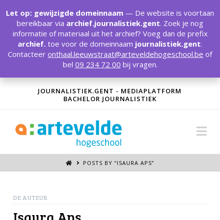
T
t
Let op: gewijzigde domeinnaam
— De website is voortaan
W
bereikbaar via
archief.journalistiek.gent
. Zoek je nog
informatie of materiaal uit het archief? Voeg dan de prefix
archief.
toe voor de domeinnaam
journalistiek.gent
.
Contacteer
onthaal.leeuwstraat@arteveldehogeschool.be
of
bel
09 234 72 00
bij vragen.
JOURNALISTIEK.GENT - MEDIAPLATFORM
BACHELOR JOURNALISTIEK
Na
POSTS BY “ISAURA APS
”
DE AUTEUR
Isaura Aps