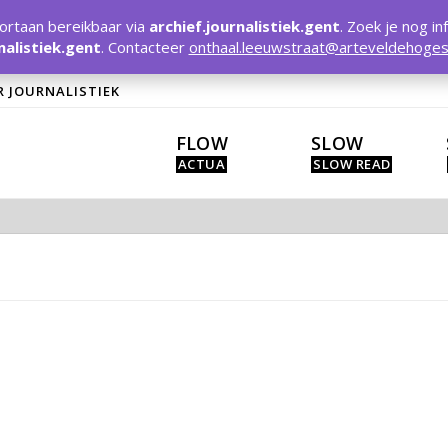
rtaan bereikbaar via
archief.journalistiek.gent
. Zoek je nog in
nalistiek.gent
. Contacteer
onthaal.leeuwstraat@arteveldehoges
R JOURNALISTIEK
FLOW
SLOW