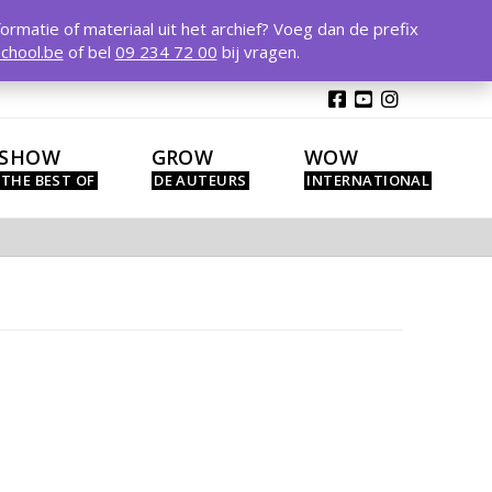
T
t
formatie of materiaal uit het archief? Voeg dan de prefix
W
chool.be
of bel
09 234 72 00
bij vragen.
SHOW
GROW
WOW