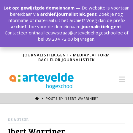
T
t
Let op: gewijzigde domeinnaam
— De website is voortaan
W
bereikbaar via
archief.journalistiek.gent
. Zoek je nog
informatie of materiaal uit het archief? Voeg dan de prefix
archief.
toe voor de domeinnaam
journalistiek.gent
.
Contacteer
onthaal.leeuwstraat@arteveldehogeschool.be
of
bel
09 234 72 00
bij vragen.
JOURNALISTIEK.GENT - MEDIAPLATFORM
BACHELOR JOURNALISTIEK
Na
POSTS BY “IBERT WARRINER
”
DE AUTEUR
Ibert Warriner