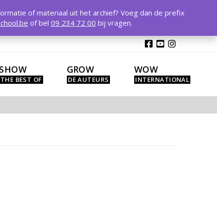
T
t
formatie of materiaal uit het archief? Voeg dan de prefix
W
chool.be
of bel
09 234 72 00
bij vragen.
SHOW
GROW
WOW