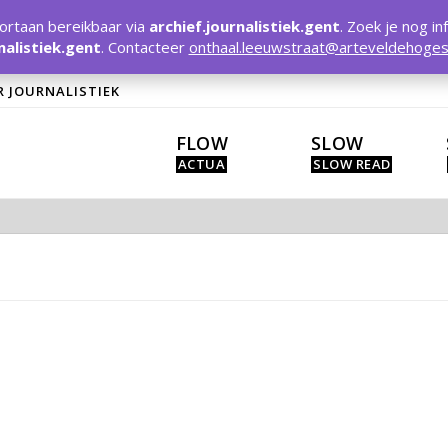
rtaan bereikbaar via
archief.journalistiek.gent
. Zoek je nog in
nalistiek.gent
. Contacteer
onthaal.leeuwstraat@arteveldehoges
R JOURNALISTIEK
FLOW
SLOW