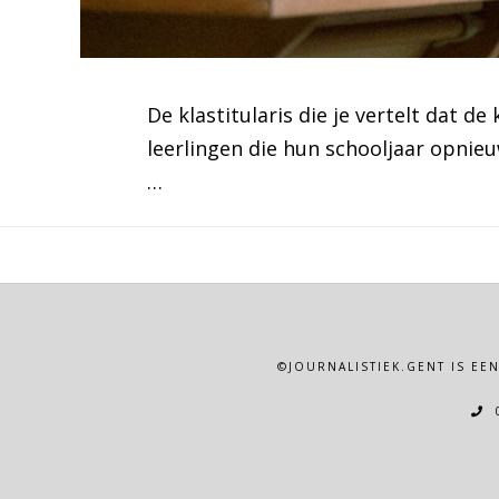
De klastitularis die je vertelt dat d
leerlingen die hun schooljaar opnie
…
©JOURNALISTIEK.GENT IS EE
0