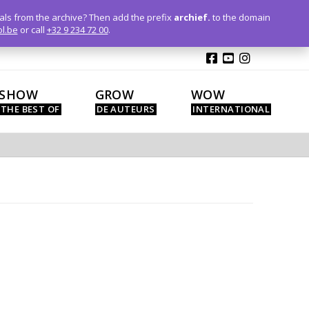
T
t
ials from the archive? Then add the prefix
archief.
to the domain
W
l.be
or call
+32 9 234 72 00
.
SHOW
GROW
WOW