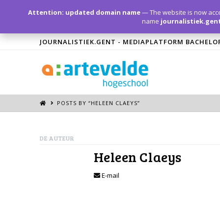
Attention: updated domain name
— The website is now acce
name
journalistiek.gen
JOURNALISTIEK.GENT - MEDIAPLATFORM BACHELO
POSTS BY “HELEEN CLAEYS
”
DE AUTEUR
Heleen Claeys
E-mail