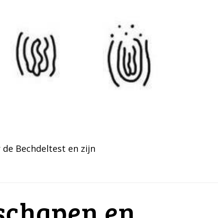
de Bechdeltest en zijn
 schapen en