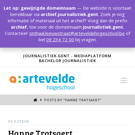
T
t
Let op: gewijzigde domeinnaam
— De website is voortaan
W
bereikbaar via
archief.journalistiek.gent
. Zoek je nog
informatie of materiaal uit het archief? Voeg dan de prefix
archief.
toe voor de domeinnaam
journalistiek.gent
.
Contacteer
onthaal.leeuwstraat@arteveldehogeschool.be
of
bel
09 234 72 00
bij vragen.
JOURNALISTIEK.GENT - MEDIAPLATFORM
BACHELOR JOURNALISTIEK
Na
POSTS BY “HANNE TRATSAERT
”
DE AUTEUR
Hanne Tratsaert