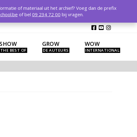
T
t
formatie of materiaal uit het archief? Voeg dan de prefix
W
chool.be
of bel
09 234 72 00
bij vragen.
SHOW
GROW
WOW