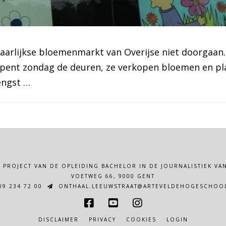
arlijkse bloemenmarkt van Overijse niet doorgaan. 
e opent zondag de deuren, ze verkopen bloemen en p
engst …
N PROJECT VAN DE OPLEIDING BACHELOR IN DE JOURNALISTIEK 
VOETWEG 66, 9000 GENT
9 234 72 00
ONTHAAL.LEEUWSTRAAT@ARTEVELDEHOGESCHOOL
DISCLAIMER
PRIVACY
COOKIES
LOGIN