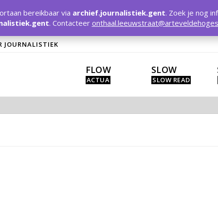
rtaan bereikbaar via
archief.journalistiek.gent
. Zoek je nog in
nalistiek.gent
. Contacteer
onthaal.leeuwstraat@arteveldehoges
R JOURNALISTIEK
FLOW
SLOW