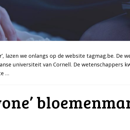
er’, lazen we onlangs op de website tagmag.be. De w
nse universiteit van Cornell. De wetenschappers k
te …
wone’ bloemenmar