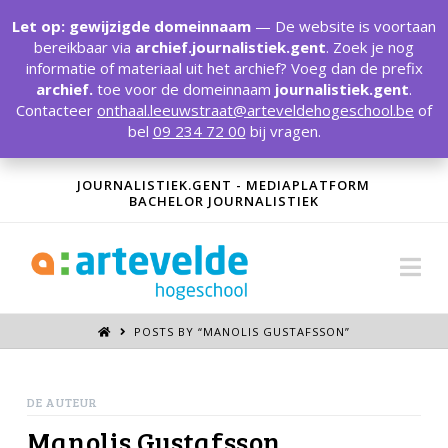
T
t
Let op: gewijzigde domeinnaam
— De website is voortaan
W
bereikbaar via
archief.journalistiek.gent
. Zoek je nog
informatie of materiaal uit het archief? Voeg dan de prefix
archief.
toe voor de domeinnaam
journalistiek.gent
.
Contacteer
onthaal.leeuwstraat@arteveldehogeschool.be
of
bel
09 234 72 00
bij vragen.
JOURNALISTIEK.GENT - MEDIAPLATFORM
BACHELOR JOURNALISTIEK
Na
POSTS BY “MANOLIS GUSTAFSSON
”
DE AUTEUR
Manolis Gustafsson