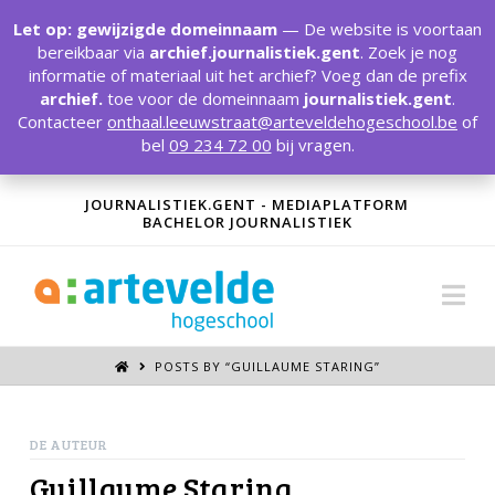
T
t
Let op: gewijzigde domeinnaam
— De website is voortaan
W
bereikbaar via
archief.journalistiek.gent
. Zoek je nog
informatie of materiaal uit het archief? Voeg dan de prefix
archief.
toe voor de domeinnaam
journalistiek.gent
.
Contacteer
onthaal.leeuwstraat@arteveldehogeschool.be
of
bel
09 234 72 00
bij vragen.
JOURNALISTIEK.GENT - MEDIAPLATFORM
BACHELOR JOURNALISTIEK
Na
POSTS BY “GUILLAUME STARING
”
DE AUTEUR
Guillaume Staring