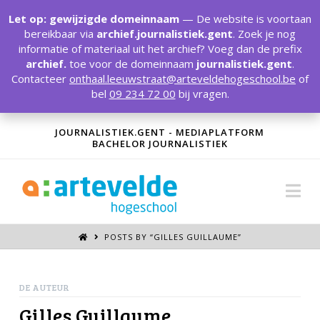
T
t
Let op: gewijzigde domeinnaam
— De website is voortaan
W
bereikbaar via
archief.journalistiek.gent
. Zoek je nog
informatie of materiaal uit het archief? Voeg dan de prefix
archief.
toe voor de domeinnaam
journalistiek.gent
.
Contacteer
onthaal.leeuwstraat@arteveldehogeschool.be
of
bel
09 234 72 00
bij vragen.
JOURNALISTIEK.GENT - MEDIAPLATFORM
BACHELOR JOURNALISTIEK
Na
POSTS BY “GILLES GUILLAUME
”
DE AUTEUR
Gilles Guillaume